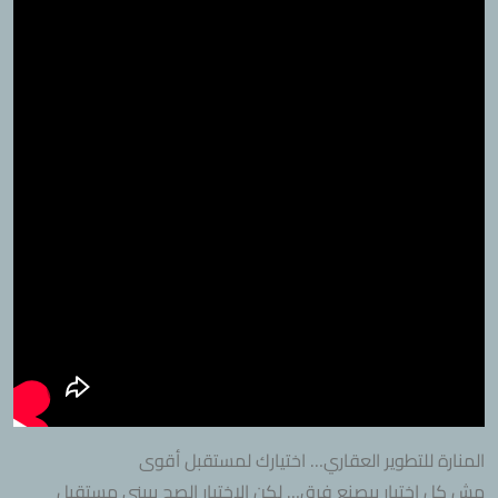
المنارة للتطوير العقاري… اختيارك لمستقبل أقوى
مش كل اختيار بيصنع فرق… لكن الاختيار الصح بيبني مستقبل