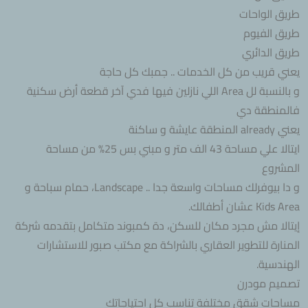
طريق الواحات
طريق الفيوم
طريق الدائري
يعني قريب من كل الخدمات .. جمبك كل حاجة
و بالنسبة لل Area اللي نازلين فيها فدي آخر قطعة أرض سكنية
فالمنطقة دي
يعني already المنطقة عايشة و ساكنة
ايتالا علي مساحة 43 الف متر و مبني بس 25% من مساحة
المشروع
و دا بيوفرلك مساحات واسعة جدا .. Landscape، حمام سباحة و
Kids Area عشان أطفالك.
إيتالا مش مجرد مكان للسكن، دة كمبوند متكامل بتقدمه شركة
المنارة للتطوير العقاري بالشراكة مع مكتب صبور للاستشارات
الهندسية.
تصميم مودرن
مساحات شقق مختلفة تناسب كل احتياجاتك