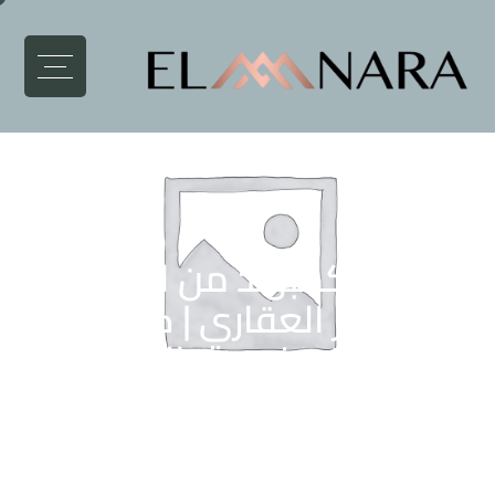
إيتالا كمبوند من المنارة
للتطوير العقاري | كل اللي
محتاج تعرفه عن المشروع