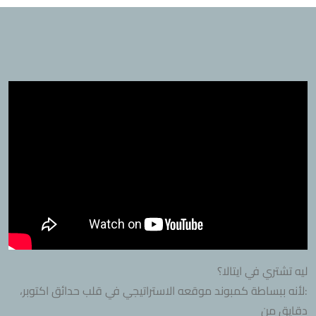
ليه تشتري في ايتالا؟
:لأنه ببساطة كمبوند موقعه الاستراتيجي في قلب حدائق اكتوبر،
دقايق من