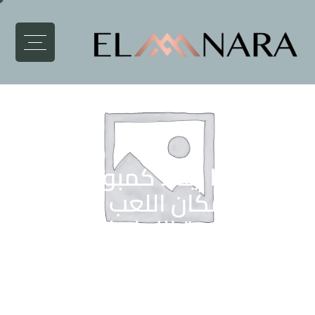
كيدز إريا إيتالا كمبوند و تريا
مول | مكان اللعب للسكان
وفرصة النجاح للتجار