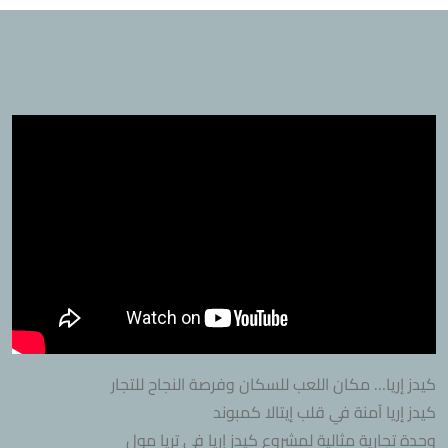
كيدز إريا… مكان اللعب للسكان وفرصة النجاح للتجار
كيدز إريا آمنة في قلب إيتالا كمبوند
وحدة تجارية مثالية لمشروع كيدز إريا في تريا مول