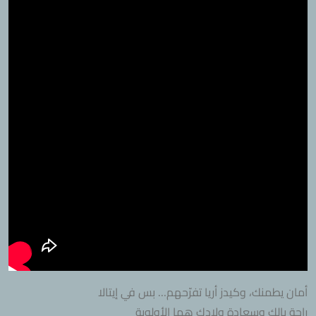
أمان يطمنك، وكيدز أريا تفرّحهم… بس في إيتالا
راحة بالك وسعادة ولادك هما الأولوية