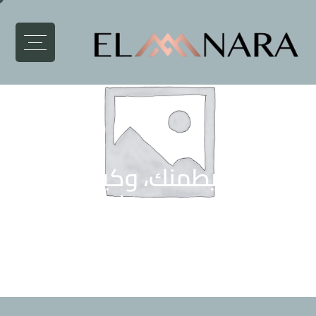
أمان يطمنك، وكيدز أريا
تفرّحهم… بس في إيتالا